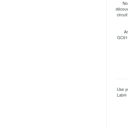
No
découv
circui
Ar
GC91G
Use yo
Lab® 