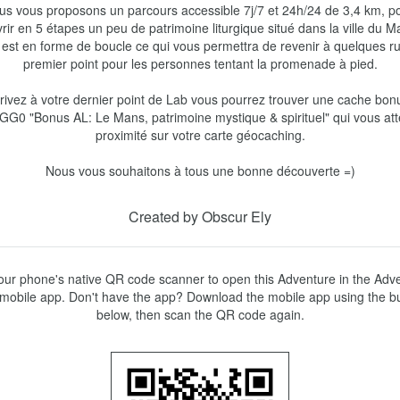
us vous proposons un parcours accessible 7j/7 et 24h/24 de 3,4 km, po
rir en 5 étapes un peu de patrimoine liturgique situé dans la ville du Ma
t est en forme de boucle ce qui vous permettra de revenir à quelques ru
premier point pour les personnes tentant la promenade à pied.

rivez à votre dernier point de Lab vous pourrez trouver une cache bonu
G0 "Bonus AL: Le Mans, patrimoine mystique & spirituel" qui vous att
proximité sur votre carte géocaching.

Nous vous souhaitons à tous une bonne découverte =)
Created by Obscur Ely
ur phone's native QR code scanner to open this Adventure in the Adve
mobile app. Don't have the app? Download the mobile app using the bu
below, then scan the QR code again.