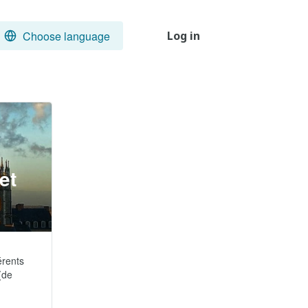
Choose language
Log in
et
érents 
(de 