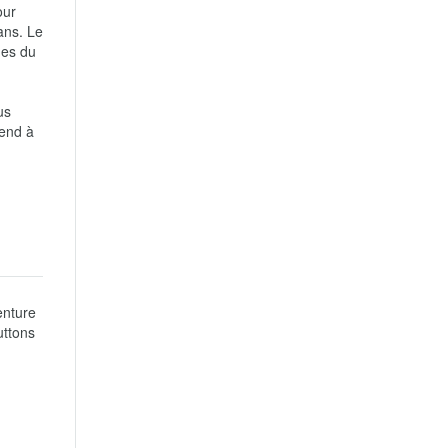
ur 
ns. Le 
es du 
s 
end à 
nture 
ttons 