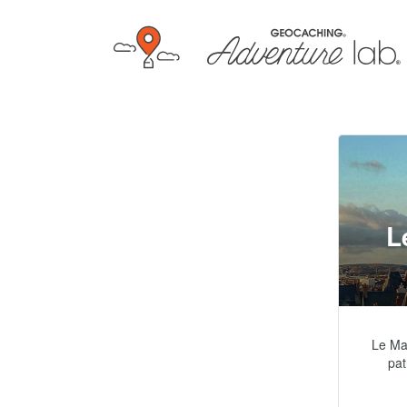
L
Le Man
pat