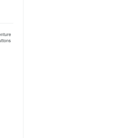
nture 
ttons 