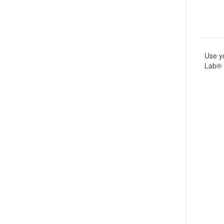
Use yo
Lab® 