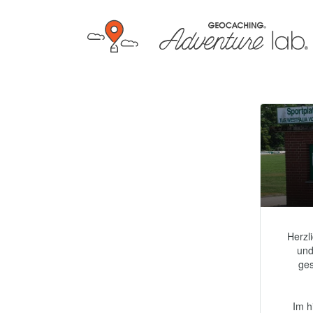
Herzl
und
ges
Im h