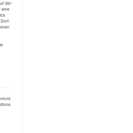
f der 
 eine 
cs 
Dorf. 
inen 
e 
nture 
ttons 