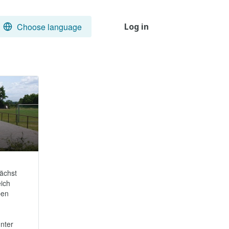
Choose language
Log in
ächst 
ich 
en 
nter 