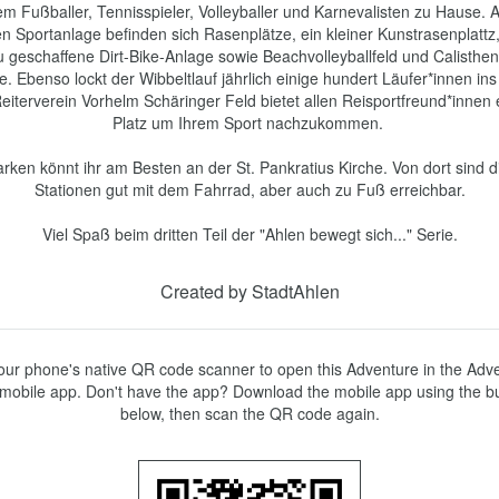
m Fußballer, Tennisspieler, Volleyballer und Karnevalisten zu Hause. Au
n Sportanlage befinden sich Rasenplätze, ein kleiner Kunstrasenplattz,
 geschaffene Dirt-Bike-Anlage sowie Beachvolleyballfeld und Calistheni
. Ebenso lockt der Wibbeltlauf jährlich einige hundert Läufer*innen ins 
eiterverein Vorhelm Schäringer Feld bietet allen Reisportfreund*innen e
Platz um Ihrem Sport nachzukommen. 

rken könnt ihr am Besten an der St. Pankratius Kirche. Von dort sind di
Stationen gut mit dem Fahrrad, aber auch zu Fuß erreichbar.

Viel Spaß beim dritten Teil der "Ahlen bewegt sich..." Serie.
Created by StadtAhlen
ur phone's native QR code scanner to open this Adventure in the Adve
mobile app. Don't have the app? Download the mobile app using the bu
below, then scan the QR code again.