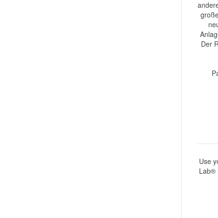
andere
große
neu
Anlage
Der R
Pa
Use yo
Lab® 