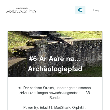
Log in
#6 Är Aare na…
Archäologiepfad
#6 Der sechste Streich, unserer gemeinsamen 
zirka 14km langen abwechslungsreichen LAB 
Runde.

Power-Ey, Erbsli81, MadShark, Orpin81, 