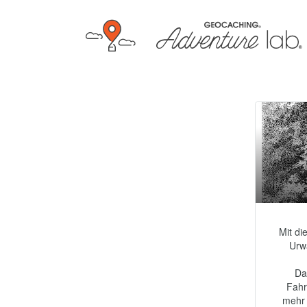
Mit di
Urwa
Da
Fahr
mehr 