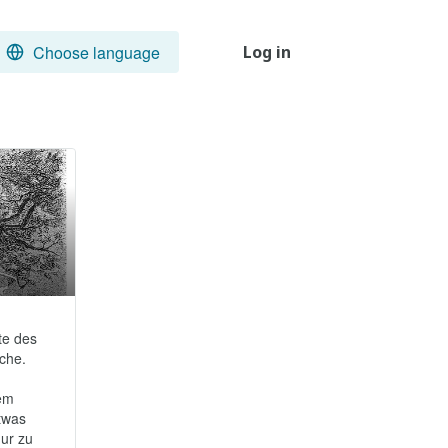
Choose language
Log in
e des 
e.

em 
was 
ur zu 