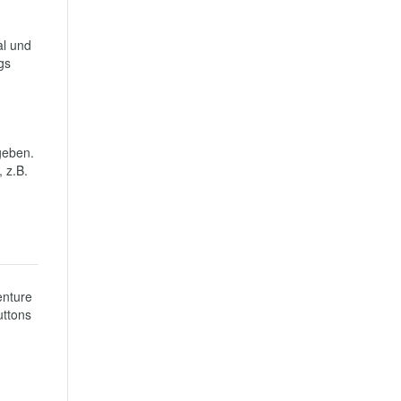
l und 
s 
eben. 
z.B. 
nture 
ttons 