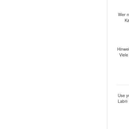
Wer m
Ka
Hinwei
Viele
Use yo
Lab® 